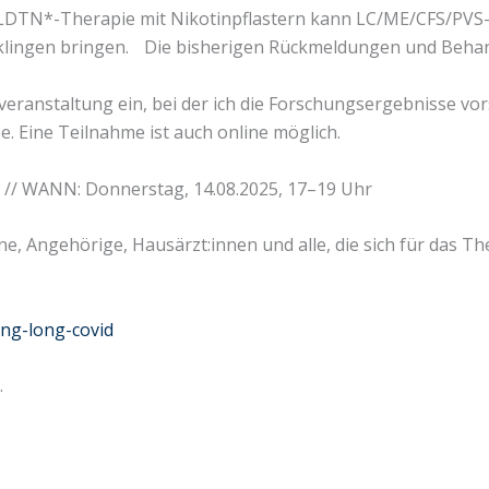
e LDTN*-Therapie mit Nikotinpflastern kann LC/ME/CFS/PVS-
klingen bringen. Die bisherigen Rückmeldungen und Behan
nsveranstaltung ein, bei der ich die Forschungsergebnisse v
 Eine Teilnahme ist auch online möglich.
l // WANN: Donnerstag, 14.08.2025, 17–19 Uhr
ne, Angehörige, Hausärzt:innen und alle, die sich für das Th
tung-long-covid
.